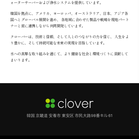
ォーターサーバーおよび浄水システムを提供しています。
韓国を拠点に、アメリカ、ヨーロッパ、オーストラリア、日本、アジア各
国へとグローバル展開を進め、 各地域に合わせた製品や戦略を現地パート
ナーと密に連携しながら共同開発しています。
クローバーは、技術と信頼、そして人とのつながりの力を信じ、 人生をよ
り豊かに、そして持続可能な未来の実現を目指しています。
水への真摯な取り組みを通じて、より健康な社会と環境づくりに貢献して
まいります。
韓国 京畿道 安養市 東安区 市民大路98番キル 61