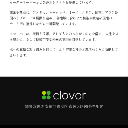
ォーターサーバーおよび浄水システムを提供しています。
韓国を拠点に、アメリカ、ヨーロッパ、オーストラリア、日本、アジア各
国へとグローバル展開を進め、 各地域に合わせた製品や戦略を現地パート
ナーと密に連携しながら共同開発しています。
クローバーは、技術と信頼、そして人とのつながりの力を信じ、 人生をよ
り豊かに、そして持続可能な未来の実現を目指しています。
水への真摯な取り組みを通じて、より健康な社会と環境づくりに貢献して
まいります。
韓国 京畿道 安養市 東安区 市民大路98番キル 61