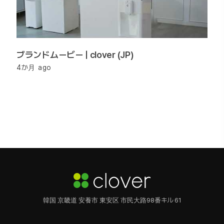
ブランドムービー | clover (JP)
4か月 ago
韓国 京畿道 安養市 東安区 市民大路98番キル 61