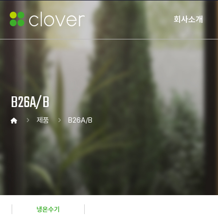
회사소개
B26A/B
제품
B26A/B
냉온수기