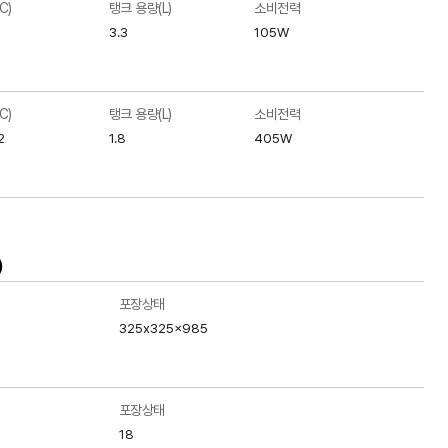
C)
탱크 용량(L)
소비전력
3.3
105W
C)
탱크 용량(L)
소비전력
2
1.8
405W
)
포장상태
325x325x985
포장상태
18