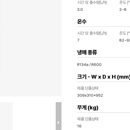
시간 당 출수량(L/h)
온도 (°
3.0
2~8
온수
시간 당 출수량(L/h)
온도 (°
7
82~9
냉매 종류
R134a / R600
크기 - W x D x H (mm
제품 단품상태
309x310x952
무게 (kg)
제품 단품상태
16