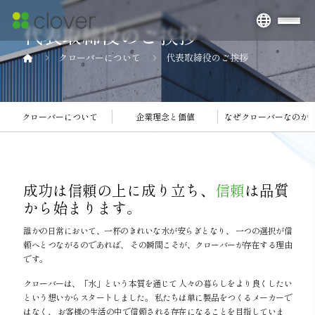
代表取締役のご挨拶
クローバーについて
代表取締役のご挨拶
クローバーについて
企業理念と価値
なぜクローバーなのか
成功は信頼の上に成り立ち、
信頼
は品質
から始まります。
誰かの日常において、一杯のきれいな水が安らぎとなり、 一つの選択が信
頼へとつながるのであれば、 その瞬間こそが、クローバーが存在する理由
です。
クローバーは、「水」という本質を通じて 人々の暮らしをより良くしたい
という想いからスタートしました。 私たちは単に製品をつくるメーカーで
はなく、 お客様の生活の中で信頼される存在になることを目指していま