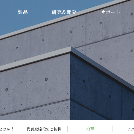
製品
研究&開発
サポート
沿革
なのか？
代表取締役のご挨拶
ア