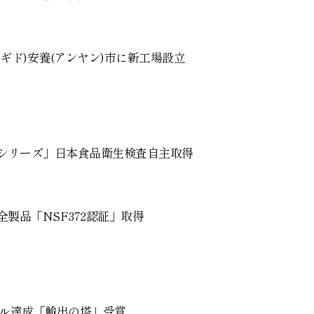
ギド)安養(アンヤン)市に新工場設立
0シリーズ」日本食品衛生検査自主取得
製品「NSF372認証」取得
万ドル達成「輸出の塔」受賞