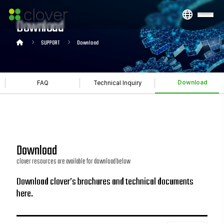
Download
SUPPORT
Download
Download
FAQ
Technical Inquiry
Download
clover resources are available for download below
Download clover’s brochures and technical documents
here.